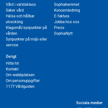
Vård i världsklass
Sophiahemmet
Säker vård
Koncernledning
Hälsa och hållbar
E-faktura
utveckling
Jobba hos oss
Klagomål/synpunkter på
Press
vården
SophiaNytt
Synpunkter på miljö eller
service
Övrigt
Hitta hit
Kontakt
Om webbplatsen
Om personuppgifter
1177 Vårdguiden
Sociala medier