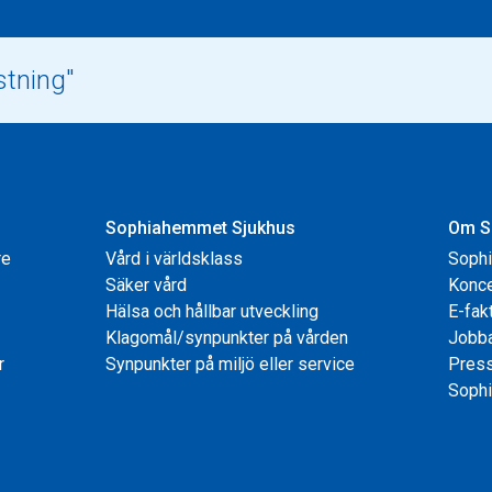
Sophiahemmet Sjukhus
Om S
re
Vård i världsklass
Soph
Säker vård
Konce
Hälsa och hållbar utveckling
E-fak
Klagomål/synpunkter på vården
Jobb
r
Synpunkter på miljö eller service
Pres
Sophi