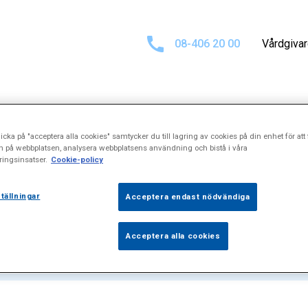
08-406 20 00
Vårdgiva
icka på "acceptera alla cookies" samtycker du till lagring av cookies på din enhet för att 
at för
"Glukosbe
n på webbplatsen, analysera webbplatsens användning och bistå i våra
ingsinsatser.
Cookie-policy
tällningar
Acceptera endast nödvändiga
Acceptera alla cookies