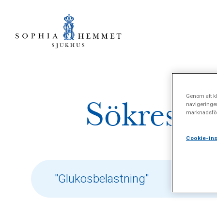
Genom att kl
Sökresult
navigeringe
marknadsför
Cookie-ins