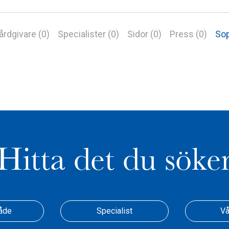
årdgivare (0)
Specialister (0)
Sidor (0)
Press (0)
Sop
Hitta det du söke
åde
Specialist
Vå