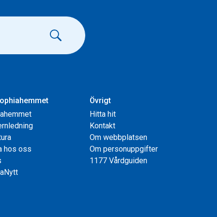
ophiahemmet
Övrigt
iahemmet
Hitta hit
rnledning
Kontakt
tura
Om webbplatsen
a hos oss
Om personuppgifter
s
1177 Vårdguiden
aNytt