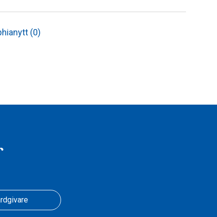
hianytt (0)
r
rdgivare