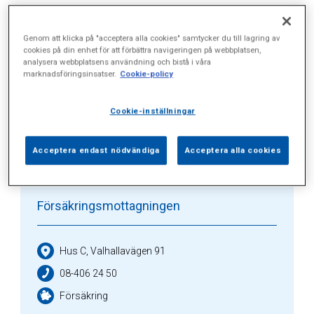
Alla (7)
Vårdgivare (2)
Specialister (0)
Genom att klicka på "acceptera alla cookies" samtycker du till lagring av
cookies på din enhet för att förbättra navigeringen på webbplatsen,
analysera webbplatsens användning och bistå i våra
Sidor (1)
Press (2)
Sophianytt (1)
marknadsföringsinsatser.
Cookie-policy
Cookie-inställningar
Vårdgivare
Acceptera endast nödvändiga
Acceptera alla cookies
Försäkringsmottagningen
Hus C, Valhallavägen 91
08-406 24 50
Försäkring