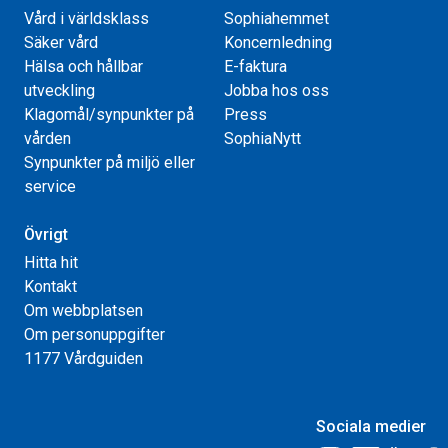
Vård i världsklass
Sophiahemmet
Säker vård
Koncernledning
Hälsa och hållbar
E-faktura
utveckling
Jobba hos oss
Klagomål/synpunkter på
Press
vården
SophiaNytt
Synpunkter på miljö eller
service
Övrigt
Hitta hit
Kontakt
Om webbplatsen
Om personuppgifter
1177 Vårdguiden
Sociala medier