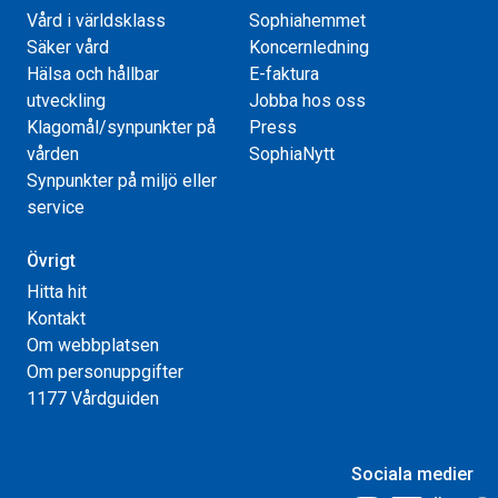
Vård i världsklass
Sophiahemmet
Säker vård
Koncernledning
Hälsa och hållbar
E-faktura
utveckling
Jobba hos oss
Klagomål/synpunkter på
Press
vården
SophiaNytt
Synpunkter på miljö eller
service
Övrigt
Hitta hit
Kontakt
Om webbplatsen
Om personuppgifter
1177 Vårdguiden
Sociala medier