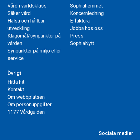
Vård i världsklass
Sophiahemmet
Säker vård
Koncernledning
Hälsa och hållbar
E-faktura
utveckling
Jobba hos oss
Klagomål/synpunkter på
Press
vården
SophiaNytt
Synpunkter på miljö eller
service
Övrigt
Hitta hit
Kontakt
Om webbplatsen
Om personuppgifter
1177 Vårdguiden
Sociala medier