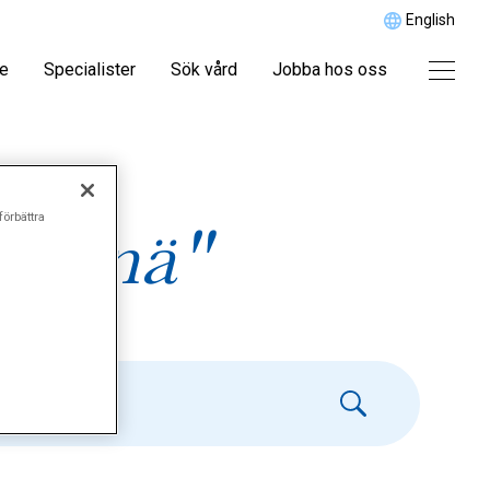
English
re
Specialister
Sök vård
Jobba hos oss
förbättra
arknä"