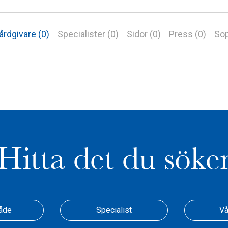
årdgivare (0)
Specialister (0)
Sidor (0)
Press (0)
Sop
Hitta det du söke
åde
Specialist
Vå