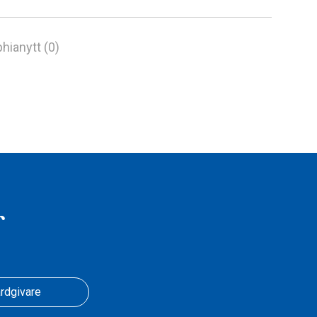
hianytt (0)
r
rdgivare