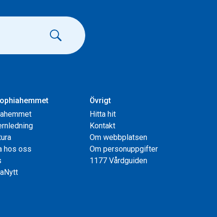
ophiahemmet
Övrigt
iahemmet
Hitta hit
rnledning
Kontakt
tura
Om webbplatsen
a hos oss
Om personuppgifter
s
1177 Vårdguiden
aNytt