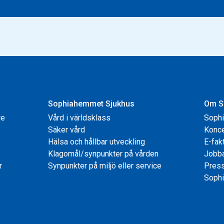
Sophiahemmet Sjukhus
Om S
re
Vård i världsklass
Soph
Säker vård
Konce
Hälsa och hållbar utveckling
E-fak
Klagomål/synpunkter på vården
Jobb
r
Synpunkter på miljö eller service
Pres
Sophi