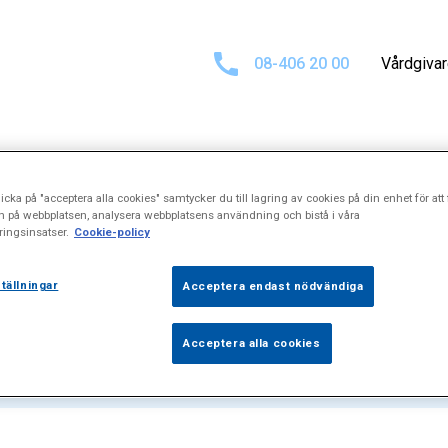
08-406 20 00
Vårdgiva
icka på "acceptera alla cookies" samtycker du till lagring av cookies på din enhet för att 
ultat för
"Hopp
n på webbplatsen, analysera webbplatsens användning och bistå i våra
ingsinsatser.
Cookie-policy
tällningar
Acceptera endast nödvändiga
Acceptera alla cookies