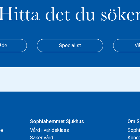
Hitta det du söke
åde
Specialist
Vå
Sophiahemmet Sjukhus
Om S
re
Vård i världsklass
Soph
Säker vård
Konce