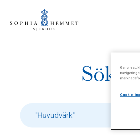
Sökres
Genom att kl
navigeringe
marknadsför
Cookie-ins