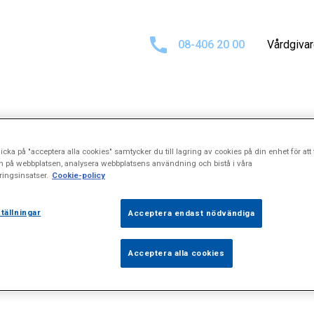
08-406 20 00
Vårdgiva
ultat för
"Huvu
icka på "acceptera alla cookies" samtycker du till lagring av cookies på din enhet för att 
n på webbplatsen, analysera webbplatsens användning och bistå i våra
ingsinsatser.
Cookie-policy
tällningar
Acceptera endast nödvändiga
Acceptera alla cookies