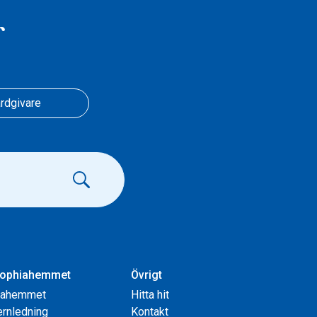
r
rdgivare
ophiahemmet
Övrigt
iahemmet
Hitta hit
rnledning
Kontakt