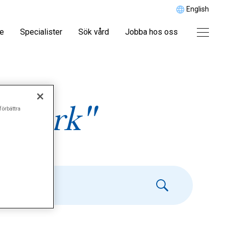
English
re
Specialister
Sök vård
Jobba hos oss
dvärk"
förbättra