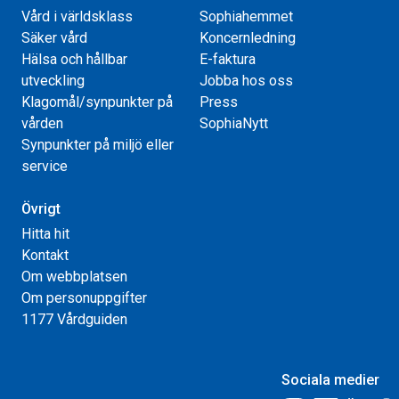
Vård i världsklass
Sophiahemmet
Säker vård
Koncernledning
Hälsa och hållbar
E-faktura
utveckling
Jobba hos oss
Klagomål/synpunkter på
Press
vården
SophiaNytt
Synpunkter på miljö eller
service
Övrigt
Hitta hit
Kontakt
Om webbplatsen
Om personuppgifter
1177 Vårdguiden
Sociala medier