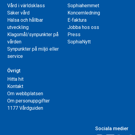
Vård i världsklass
Sophiahemmet
Säker vård
Koncernledning
Hälsa och hållbar
E-faktura
utveckling
Jobba hos oss
Klagomål/synpunkter på
Press
vården
SophiaNytt
Synpunkter på miljö eller
service
Övrigt
Hitta hit
Kontakt
Om webbplatsen
Om personuppgifter
1177 Vårdguiden
Sociala medier