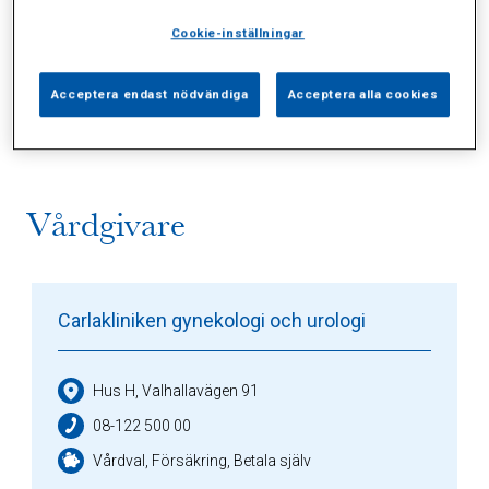
Cookie-inställningar
Alla (2)
Vårdgivare (1)
Specialister (0)
Acceptera endast nödvändiga
Acceptera alla cookies
Sidor (0)
Press (0)
Sophianytt (0)
Vårdgivare
Carlakliniken gynekologi och urologi
Hus H, Valhallavägen 91
08-122 500 00
Vårdval, Försäkring, Betala själv