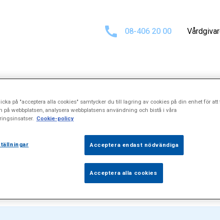
08-406 20 00
Vårdgiva
tat för
"Inflamm
icka på "acceptera alla cookies" samtycker du till lagring av cookies på din enhet för att 
n på webbplatsen, analysera webbplatsens användning och bistå i våra
ingsinsatser.
Cookie-policy
hudsjukdomar"
tällningar
Acceptera endast nödvändiga
Acceptera alla cookies