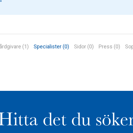
årdgivare (1)
Specialister (0)
Sidor (0)
Press (0)
Sop
Hitta det du söke