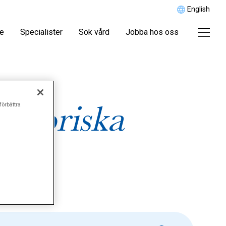
English
re
Specialister
Sök vård
Jobba hos oss
atoriska
förbättra