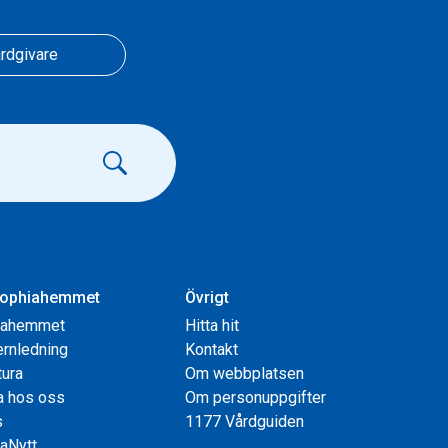
rdgivare
ophiahemmet
Övrigt
iahemmet
Hitta hit
rnledning
Kontakt
tura
Om webbplatsen
a hos oss
Om personuppgifter
s
1177 Vårdguiden
aNytt