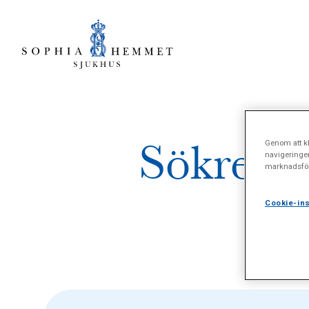
Sökresul
Genom att kl
navigeringe
marknadsför
Cookie-ins