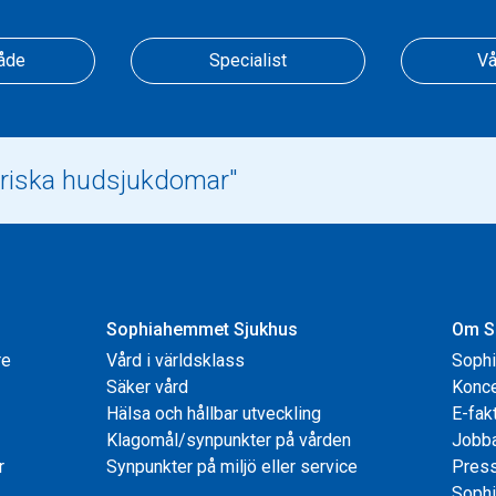
åde
Specialist
Vå
Sophiahemmet Sjukhus
Om S
re
Vård i världsklass
Soph
Säker vård
Konce
Hälsa och hållbar utveckling
E-fak
Klagomål/synpunkter på vården
Jobb
r
Synpunkter på miljö eller service
Pres
Sophi