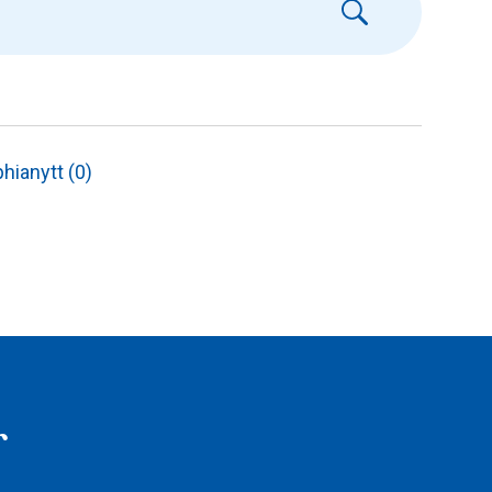
hianytt (0)
r