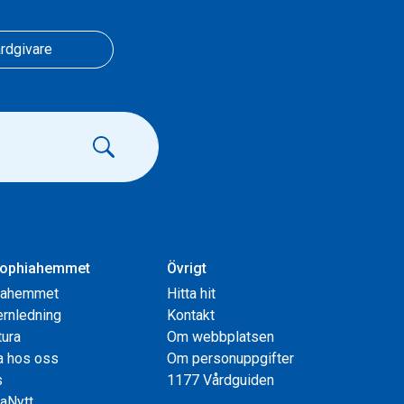
rdgivare
ophiahemmet
Övrigt
iahemmet
Hitta hit
rnledning
Kontakt
tura
Om webbplatsen
a hos oss
Om personuppgifter
s
1177 Vårdguiden
aNytt