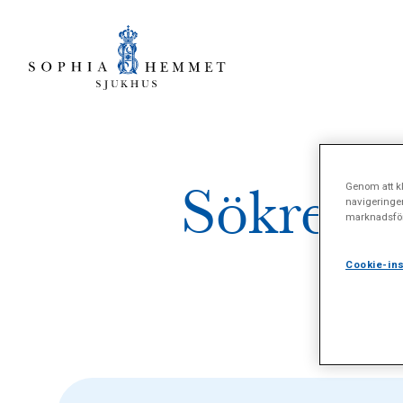
Sökresul
Genom att kl
navigeringe
marknadsför
Cookie-ins