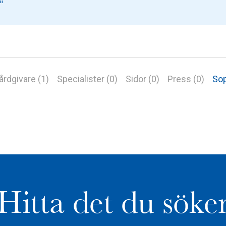
årdgivare (1)
Specialister (0)
Sidor (0)
Press (0)
Sop
Hitta det du söke