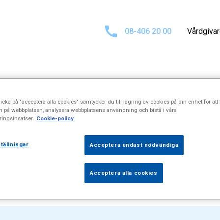
08-406 20 00
Vårdgiva
tat för
"Inflamm
icka på "acceptera alla cookies" samtycker du till lagring av cookies på din enhet för att 
n på webbplatsen, analysera webbplatsens användning och bistå i våra
ingsinsatser.
Cookie-policy
hudsjukdomar"
tällningar
Acceptera endast nödvändiga
Acceptera alla cookies