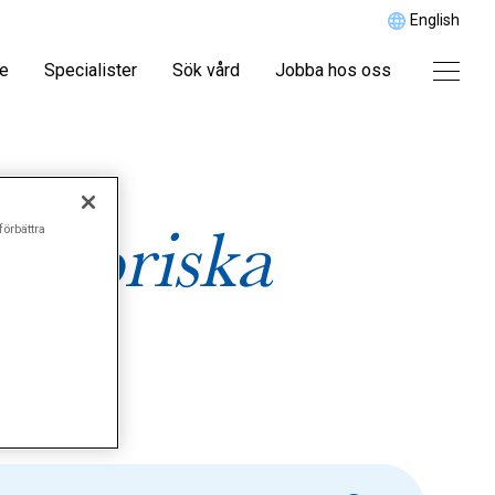
English
re
Specialister
Sök vård
Jobba hos oss
atoriska
förbättra