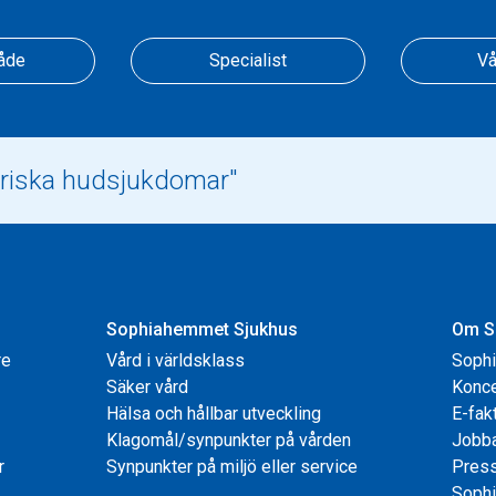
åde
Specialist
Vå
Sophiahemmet Sjukhus
Om S
re
Vård i världsklass
Soph
Säker vård
Konce
Hälsa och hållbar utveckling
E-fak
Klagomål/synpunkter på vården
Jobb
r
Synpunkter på miljö eller service
Pres
Sophi