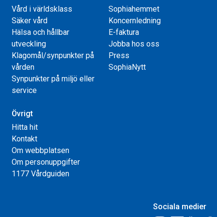
Vård i världsklass
Sophiahemmet
Säker vård
Koncernledning
Hälsa och hållbar
E-faktura
utveckling
Jobba hos oss
Klagomål/synpunkter på
Press
vården
SophiaNytt
Synpunkter på miljö eller
service
Övrigt
Hitta hit
Kontakt
Om webbplatsen
Om personuppgifter
1177 Vårdguiden
Sociala medier