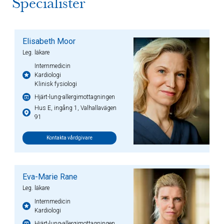
Specialister
Elisabeth Moor
Leg. läkare
Internmedicin
Kardiologi
Klinisk fysiologi
Hjärt-lung-allergimottagningen
Hus E, ingång 1, Valhallavägen
91
Kontakta vårdgivare
Eva-Marie Rane
Leg. läkare
Internmedicin
Kardiologi
Hjärt-lung-allergimottagningen