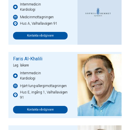
Internmedicin
Kardiologi
Medicinmottagningen
Hus A, Valhallavägen 91
Kontakta vårdgivare
Faris Al-Khalili
Leg. läkare
Internmedicin
Kardiologi
Hjärt-lung-allergimottagningen
Hus E, ingång 1, Valhallavägen
91
Kontakta vårdgivare