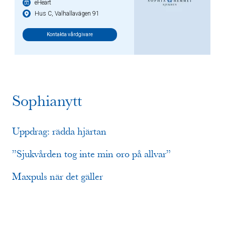
eHeart
Hus C, Valhallavägen 91
Kontakta vårdgivare
Sophianytt
Uppdrag: rädda hjärtan
”Sjukvården tog inte min oro på allvar”
Maxpuls när det gäller