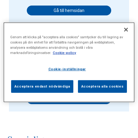
Gå till hemsidan
Genom att klicka på "acceptera alla cookies" samtycker du till lagring av
eHeart
cookies på din enhet för att förbättra navigeringen på webbplatsen,
analysera webbplatsens användning och bistå i våra
marknadsföringsinsatser.
Cookie-policy
Hus C, Valhallavägen 91
Cookie-inställningar
08-34 27 99
Betala själv, Försäkring
Acceptera endast nödvändiga
Acceptera alla cookies
Gå till hemsidan