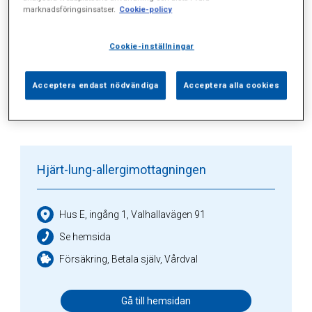
Alla (3)
Vårdgivare (2)
Specialister (0)
marknadsföringsinsatser.
Cookie-policy
Sidor (0)
Press (0)
Sophianytt (0)
Cookie-inställningar
Acceptera endast nödvändiga
Acceptera alla cookies
Vårdgivare
Hjärt-lung-allergimottagningen
Hus E, ingång 1, Valhallavägen 91
Se hemsida
Försäkring, Betala själv, Vårdval
Gå till hemsidan