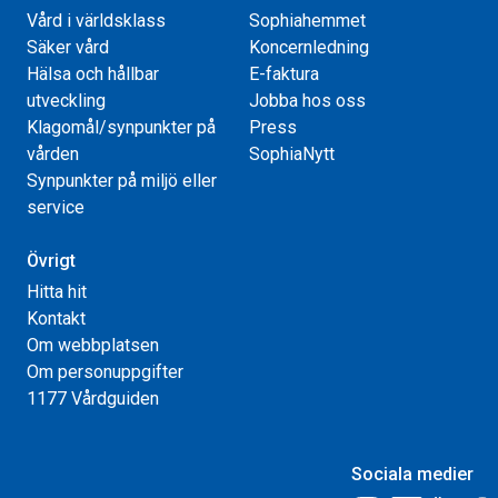
Vård i världsklass
Sophiahemmet
Säker vård
Koncernledning
Hälsa och hållbar
E-faktura
utveckling
Jobba hos oss
Klagomål/synpunkter på
Press
vården
SophiaNytt
Synpunkter på miljö eller
service
Övrigt
Hitta hit
Kontakt
Om webbplatsen
Om personuppgifter
1177 Vårdguiden
Sociala medier