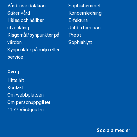
Vård i världsklass
Sophiahemmet
Säker vård
Koncernledning
Hälsa och hållbar
E-faktura
utveckling
Jobba hos oss
Klagomål/synpunkter på
Press
vården
SophiaNytt
Synpunkter på miljö eller
service
Övrigt
Hitta hit
Kontakt
Om webbplatsen
Om personuppgifter
1177 Vårdguiden
Sociala medier