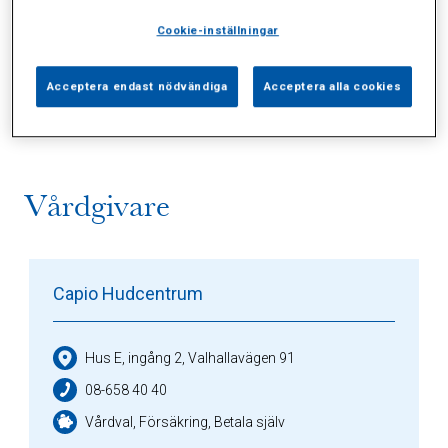
Cookie-inställningar
Alla (2)
Vårdgivare (1)
Specialister (0)
Acceptera endast nödvändiga
Acceptera alla cookies
Sidor (0)
Press (0)
Sophianytt (0)
Vårdgivare
Capio Hudcentrum
Hus E, ingång 2, Valhallavägen 91
08-658 40 40
Vårdval, Försäkring, Betala själv