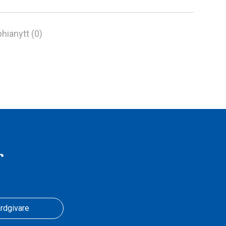
hianytt (0)
r
rdgivare