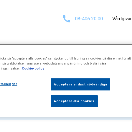
08-406 20 00
Vårdgiva
icka på "acceptera alla cookies" samtycker du till lagring av cookies på din enhet för att 
at för
"Konstgjo
n på webbplatsen, analysera webbplatsens användning och bistå i våra
ingsinsatser.
Cookie-policy
tällningar
Acceptera endast nödvändiga
Acceptera alla cookies