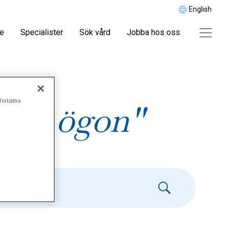
English
re
Specialister
Sök vård
Jobba hos oss
förbättra
rda ögon"