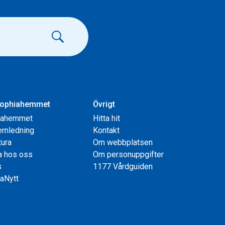
ophiahemmet
Övrigt
iahemmet
Hitta hit
rnledning
Kontakt
tura
Om webbplatsen
a hos oss
Om personuppgifter
s
1177 Vårdguiden
aNytt