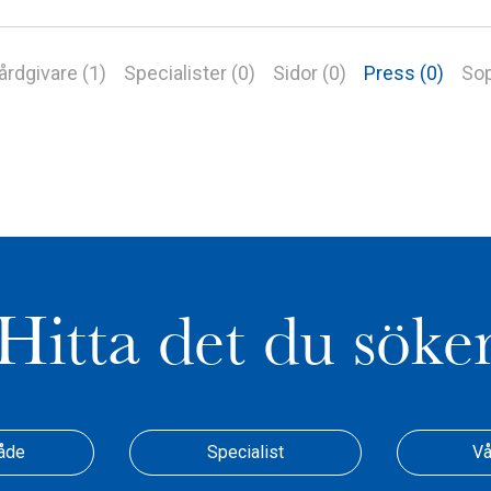
årdgivare (1)
Specialister (0)
Sidor (0)
Press (0)
Sop
Hitta det du söke
åde
Specialist
Vå