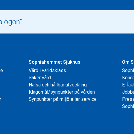
Sophiahemmet Sjukhus
Om S
re
Vård i världsklass
Soph
Säker vård
Konce
Hälsa och hållbar utveckling
E-fak
Klagomål/synpunkter på vården
Jobb
r
Synpunkter på miljö eller service
Pres
Sophi