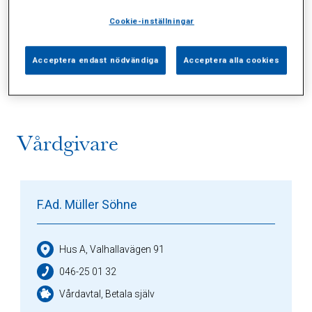
Cookie-inställningar
Alla (1)
Vårdgivare (1)
Specialister (0)
Acceptera endast nödvändiga
Acceptera alla cookies
Sidor (0)
Press (0)
Sophianytt (0)
Vårdgivare
F.Ad. Müller Söhne
Hus A, Valhallavägen 91
046-25 01 32
Vårdavtal, Betala själv