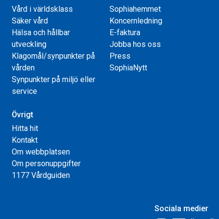
Vård i världsklass
Sophiahemmet
Säker vård
Koncernledning
Hälsa och hållbar
E-faktura
utveckling
Jobba hos oss
Klagomål/synpunkter på
Press
vården
SophiaNytt
Synpunkter på miljö eller
service
Övrigt
Hitta hit
Kontakt
Om webbplatsen
Om personuppgifter
1177 Vårdguiden
Sociala medier