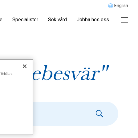
English
re
Specialister
Sök vård
Jobba hos oss
ihålebesvär"
förbättra