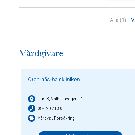
Alla (1)
V
Vårdgivare
Öron-näs-halskliniken
Hus K, Valhallavägen 91
08-120 713 00
Vårdval, Försäkring