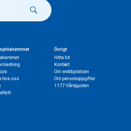
ophiahemmet
Övrigt
iahemmet
Hitta hit
rnledning
Kontakt
tura
Om webbplatsen
a hos oss
Om personuppgifter
s
1177 Vårdguiden
aNytt