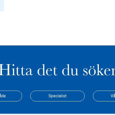
Hitta det du söke
åde
Specialist
Vå