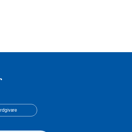
r
rdgivare