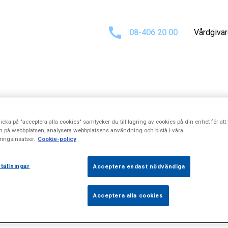
08-406 20 00
Vårdgiva
 för
"Kroniska b
icka på "acceptera alla cookies" samtycker du till lagring av cookies på din enhet för att 
n på webbplatsen, analysera webbplatsens användning och bistå i våra
ingsinsatser.
Cookie-policy
tällningar
Acceptera endast nödvändiga
Acceptera alla cookies