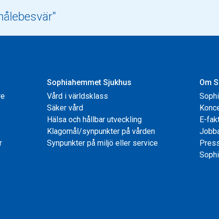
Sophiahemmet Sjukhus
Om S
re
Vård i världsklass
Soph
Säker vård
Konce
Hälsa och hållbar utveckling
E-fak
Klagomål/synpunkter på vården
Jobb
r
Synpunkter på miljö eller service
Pres
Sophi