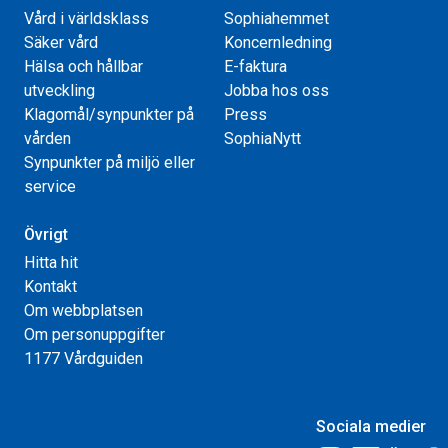
Vård i världsklass
Sophiahemmet
Säker vård
Koncernledning
Hälsa och hållbar
E-faktura
utveckling
Jobba hos oss
Klagomål/synpunkter på
Press
vården
SophiaNytt
Synpunkter på miljö eller
service
Övrigt
Hitta hit
Kontakt
Om webbplatsen
Om personuppgifter
1177 Vårdguiden
Sociala medier