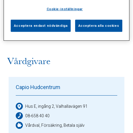
Cookie-inställningar
Alla (2)
Vårdgivare (1)
Specialister (0)
Acceptera endast nödvändiga
Acceptera alla cookies
Sidor (0)
Press (0)
Sophianytt (0)
Vårdgivare
Capio Hudcentrum
Hus E, ingång 2, Valhallavägen 91
08-658 40 40
Vårdval, Försäkring, Betala själv