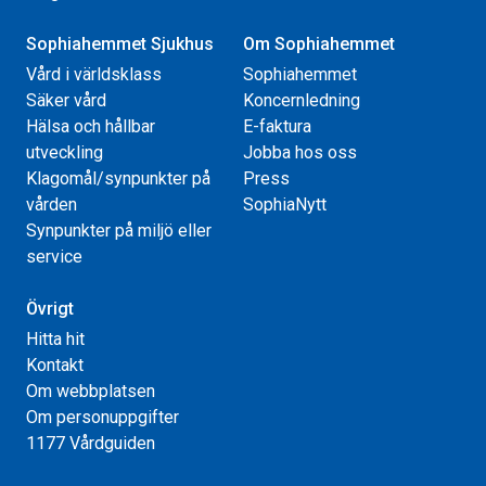
Sophiahemmet Sjukhus
Om Sophiahemmet
Vård i världsklass
Sophiahemmet
Säker vård
Koncernledning
Hälsa och hållbar
E-faktura
utveckling
Jobba hos oss
Klagomål/synpunkter på
Press
vården
SophiaNytt
Synpunkter på miljö eller
service
Övrigt
Hitta hit
Kontakt
Om webbplatsen
Om personuppgifter
1177 Vårdguiden