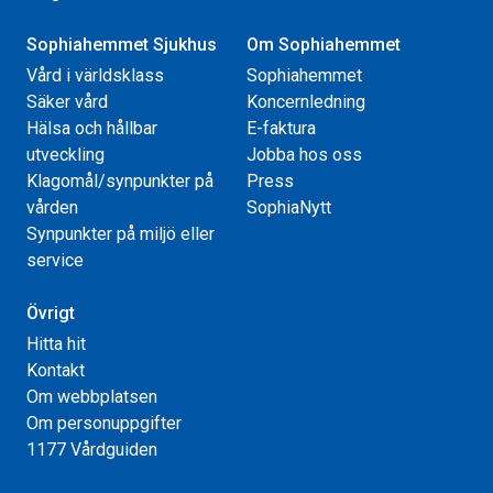
Sophiahemmet Sjukhus
Om Sophiahemmet
Vård i världsklass
Sophiahemmet
Säker vård
Koncernledning
Hälsa och hållbar
E-faktura
utveckling
Jobba hos oss
Klagomål/synpunkter på
Press
vården
SophiaNytt
Synpunkter på miljö eller
service
Övrigt
Hitta hit
Kontakt
Om webbplatsen
Om personuppgifter
1177 Vårdguiden