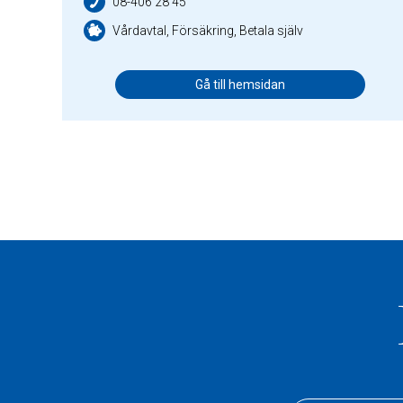
08-406 28 45
Vårdavtal, Försäkring, Betala själv
Gå till hemsidan