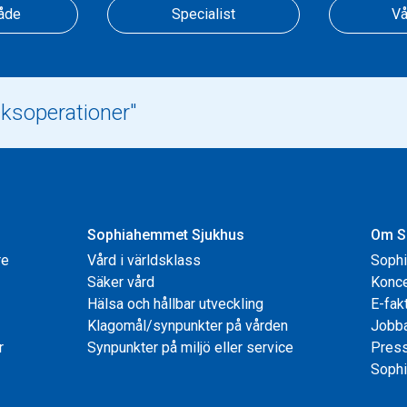
åde
Specialist
Vå
Sophiahemmet Sjukhus
Om S
re
Vård i världsklass
Soph
Säker vård
Konce
Hälsa och hållbar utveckling
E-fak
Klagomål/synpunkter på vården
Jobb
r
Synpunkter på miljö eller service
Pres
Sophi