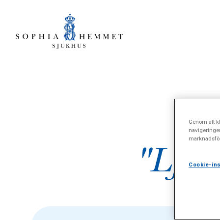
Genom att kl
navigeringe
marknadsför
"Ljum
Cookie-ins