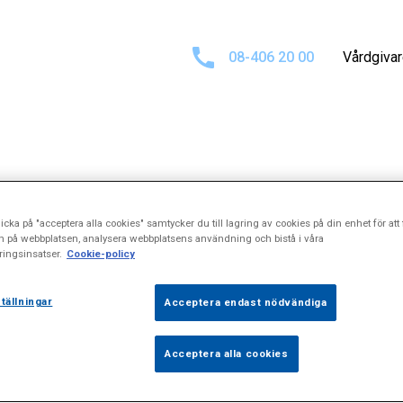
08-406 20 00
Vårdgiva
Sökresultat för
icka på "acceptera alla cookies" samtycker du till lagring av cookies på din enhet för att 
n på webbplatsen, analysera webbplatsens användning och bistå i våra
ingsinsatser.
Cookie-policy
skbråcksoperat
tällningar
Acceptera endast nödvändiga
Acceptera alla cookies