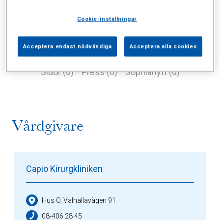
Cookie-inställningar
Acceptera endast nödvändiga
Acceptera alla cookies
Alla (2)
Vårdgivare (1)
Specialister (0)
Sidor (0)
Press (0)
Sophianytt (0)
Vårdgivare
Capio Kirurgkliniken
Hus O, Valhallavägen 91
08-406 28 45