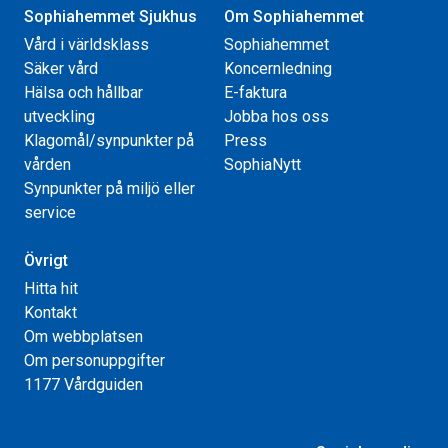
Sophiahemmet Sjukhus
Om Sophiahemmet
Vård i världsklass
Sophiahemmet
Säker vård
Koncernledning
Hälsa och hållbar
E-faktura
utveckling
Jobba hos oss
Klagomål/synpunkter på
Press
vården
SophiaNytt
Synpunkter på miljö eller
service
Övrigt
Hitta hit
Kontakt
Om webbplatsen
Om personuppgifter
1177 Vårdguiden