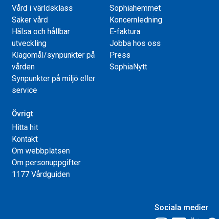
Vård i världsklass
Sophiahemmet
Säker vård
Koncernledning
Hälsa och hållbar
E-faktura
utveckling
Jobba hos oss
Klagomål/synpunkter på
Press
vården
SophiaNytt
Synpunkter på miljö eller
service
Övrigt
Hitta hit
Kontakt
Om webbplatsen
Om personuppgifter
1177 Vårdguiden
Sociala medier