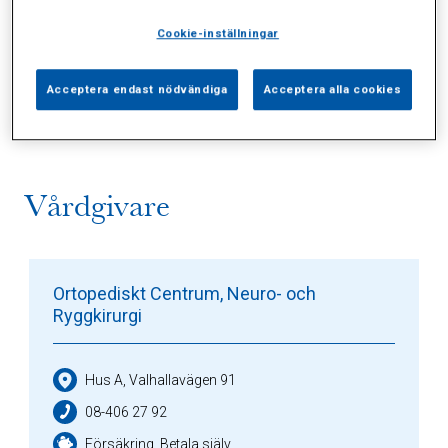
Cookie-inställningar
Alla (2)
Vårdgivare (1)
Specialister (0)
Acceptera endast nödvändiga
Acceptera alla cookies
Sidor (0)
Press (0)
Sophianytt (0)
Vårdgivare
Ortopediskt Centrum, Neuro- och
Ryggkirurgi
Hus A, Valhallavägen 91
08-406 27 92
Försäkring, Betala själv