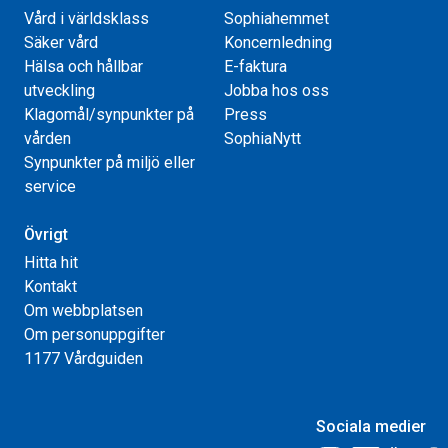
Vård i världsklass
Sophiahemmet
Säker vård
Koncernledning
Hälsa och hållbar
E-faktura
utveckling
Jobba hos oss
Klagomål/synpunkter på
Press
vården
SophiaNytt
Synpunkter på miljö eller
service
Övrigt
Hitta hit
Kontakt
Om webbplatsen
Om personuppgifter
1177 Vårdguiden
Sociala medier