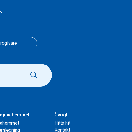
r
rdgivare
ophiahemmet
Övrigt
iahemmet
Hitta hit
rnledning
Kontakt