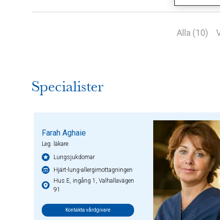
Alla (10)
V
Specialister
Farah Aghaie
Leg. läkare
Lungsjukdomar
Hjärt-lung-allergimottagningen
Hus E, ingång 1, Valhallavägen
91
Kontakta vårdgivare