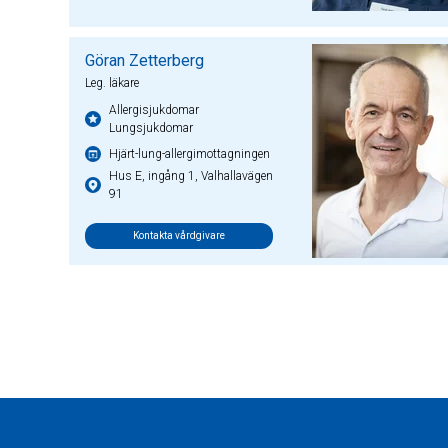
Göran Zetterberg
Leg. läkare
Allergisjukdomar
Lungsjukdomar
Hjärt-lung-allergimottagningen
Hus E, ingång 1, Valhallavägen
91
Kontakta vårdgivare