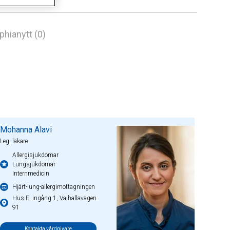
phianytt (0)
Mohanna Alavi
Leg. läkare
Allergisjukdomar
Lungsjukdomar
Internmedicin
Hjärt-lung-allergimottagningen
Hus E, ingång 1, Valhallavägen
91
Kontakta vårdgivare