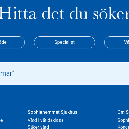
Hitta det du söke
åde
Specialist
Vå
Sophiahemmet Sjukhus
Om S
re
Vård i världsklass
Soph
Säker vård
Konce