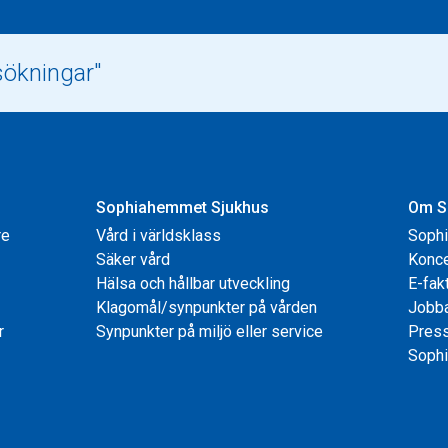
Sophiahemmet Sjukhus
Om S
re
Vård i världsklass
Soph
Säker vård
Konce
Hälsa och hållbar utveckling
E-fak
Klagomål/synpunkter på vården
Jobb
r
Synpunkter på miljö eller service
Pres
Sophi