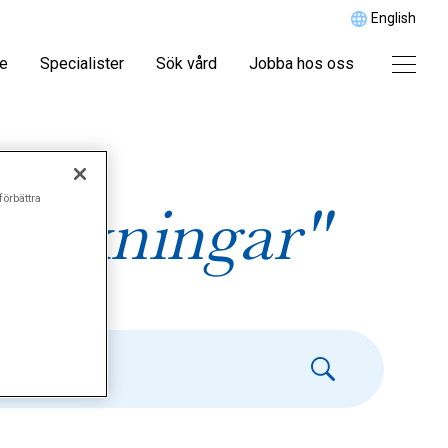
English
re
Specialister
Sök vård
Jobba hos oss
förbättra
sökningar"