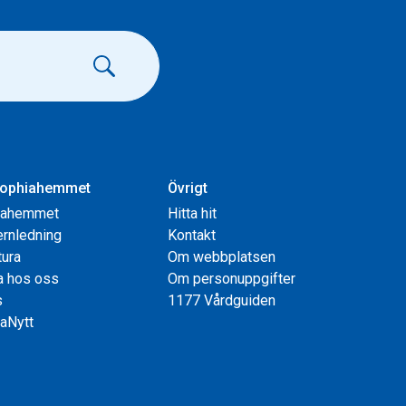
ophiahemmet
Övrigt
iahemmet
Hitta hit
rnledning
Kontakt
tura
Om webbplatsen
a hos oss
Om personuppgifter
s
1177 Vårdguiden
aNytt