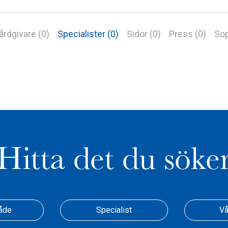
årdgivare (0)
Specialister (0)
Sidor (0)
Press (0)
Sop
Hitta det du söke
åde
Specialist
Vå