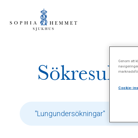
Genom att kl
Sökresultat
navigeringe
marknadsför
Cookie-ins