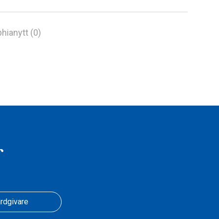
hianytt (0)
r
rdgivare