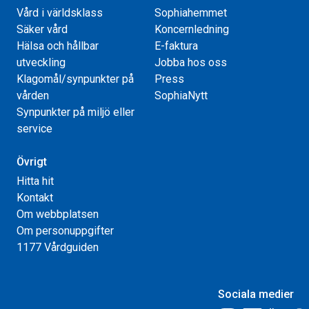
Vård i världsklass
Sophiahemmet
Säker vård
Koncernledning
Hälsa och hållbar
E-faktura
utveckling
Jobba hos oss
Klagomål/synpunkter på
Press
vården
SophiaNytt
Synpunkter på miljö eller
service
Övrigt
Hitta hit
Kontakt
Om webbplatsen
Om personuppgifter
1177 Vårdguiden
Sociala medier