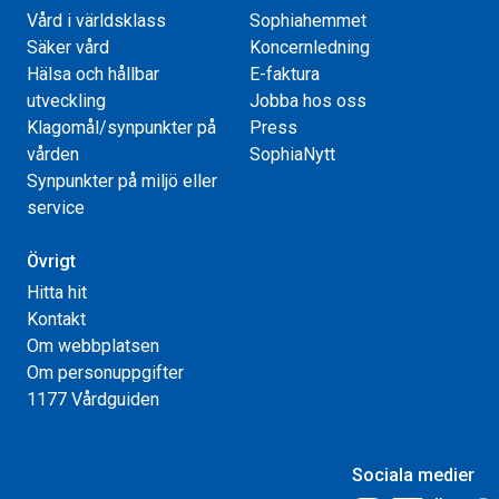
Vård i världsklass
Sophiahemmet
Säker vård
Koncernledning
Hälsa och hållbar
E-faktura
utveckling
Jobba hos oss
Klagomål/synpunkter på
Press
vården
SophiaNytt
Synpunkter på miljö eller
service
Övrigt
Hitta hit
Kontakt
Om webbplatsen
Om personuppgifter
1177 Vårdguiden
Sociala medier