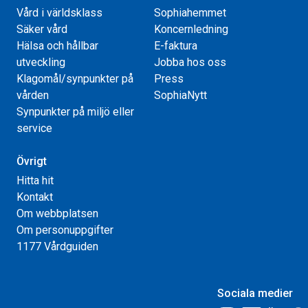
Vård i världsklass
Sophiahemmet
Säker vård
Koncernledning
Hälsa och hållbar
E-faktura
utveckling
Jobba hos oss
Klagomål/synpunkter på
Press
vården
SophiaNytt
Synpunkter på miljö eller
service
Övrigt
Hitta hit
Kontakt
Om webbplatsen
Om personuppgifter
1177 Vårdguiden
Sociala medier