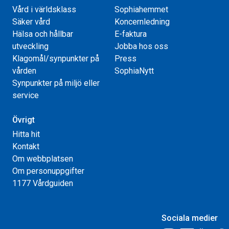
Vård i världsklass
Sophiahemmet
Säker vård
Koncernledning
Hälsa och hållbar
E-faktura
utveckling
Jobba hos oss
Klagomål/synpunkter på
Press
vården
SophiaNytt
Synpunkter på miljö eller
service
Övrigt
Hitta hit
Kontakt
Om webbplatsen
Om personuppgifter
1177 Vårdguiden
Sociala medier