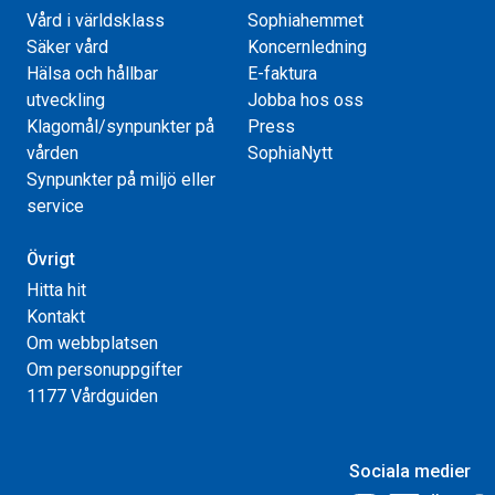
Vård i världsklass
Sophiahemmet
Säker vård
Koncernledning
Hälsa och hållbar
E-faktura
utveckling
Jobba hos oss
Klagomål/synpunkter på
Press
vården
SophiaNytt
Synpunkter på miljö eller
service
Övrigt
Hitta hit
Kontakt
Om webbplatsen
Om personuppgifter
1177 Vårdguiden
Sociala medier