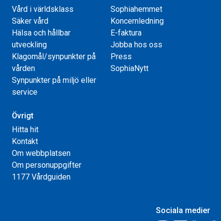
Vård i världsklass
Sophiahemmet
Säker vård
Koncernledning
Hälsa och hållbar
E-faktura
utveckling
Jobba hos oss
Klagomål/synpunkter på
Press
vården
SophiaNytt
Synpunkter på miljö eller
service
Övrigt
Hitta hit
Kontakt
Om webbplatsen
Om personuppgifter
1177 Vårdguiden
Sociala medier