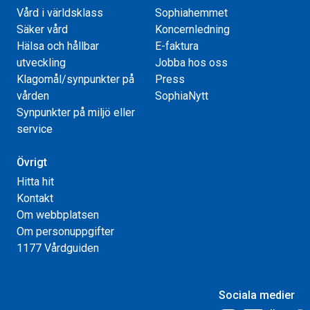
Vård i världsklass
Sophiahemmet
Säker vård
Koncernledning
Hälsa och hållbar
E-faktura
utveckling
Jobba hos oss
Klagomål/synpunkter på
Press
vården
SophiaNytt
Synpunkter på miljö eller
service
Övrigt
Hitta hit
Kontakt
Om webbplatsen
Om personuppgifter
1177 Vårdguiden
Sociala medier