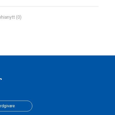
hianytt (0)
r
rdgivare