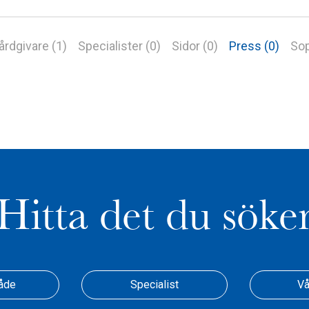
årdgivare (1)
Specialister (0)
Sidor (0)
Press (0)
Sop
Hitta det du söke
åde
Specialist
Vå