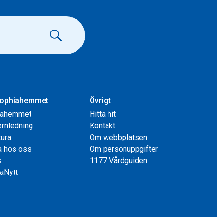
ophiahemmet
Övrigt
iahemmet
Hitta hit
rnledning
Kontakt
tura
Om webbplatsen
a hos oss
Om personuppgifter
s
1177 Vårdguiden
aNytt