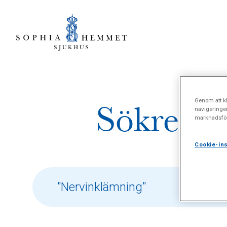
Genom att kl
Sökresul
navigeringe
marknadsför
Cookie-ins