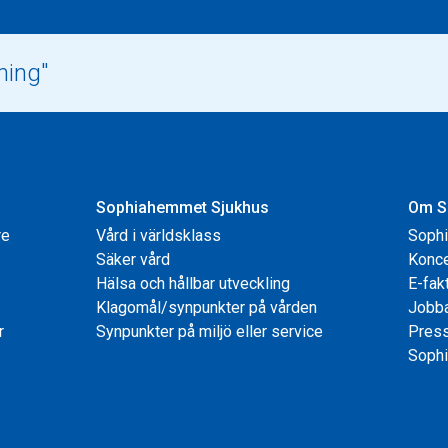
Sophiahemmet Sjukhus
Om S
re
Vård i världsklass
Soph
Säker vård
Konce
Hälsa och hållbar utveckling
E-fak
Klagomål/synpunkter på vården
Jobb
r
Synpunkter på miljö eller service
Pres
Sophi