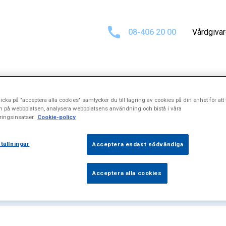
08-406 20 00
Vårdgiva
icka på "acceptera alla cookies" samtycker du till lagring av cookies på din enhet för att 
tat för
"Nervink
n på webbplatsen, analysera webbplatsens användning och bistå i våra
ingsinsatser.
Cookie-policy
tällningar
Acceptera endast nödvändiga
Acceptera alla cookies