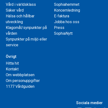
Vård i världsklass
Sophiahemmet
Säker vård
Koncernledning
Hälsa och hållbar
E-faktura
utveckling
Jobba hos oss
Klagomål/synpunkter på
Press
vården
SophiaNytt
Synpunkter på miljö eller
service
Övrigt
Hitta hit
Kontakt
Om webbplatsen
Om personuppgifter
1177 Vårdguiden
Sociala medier