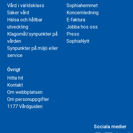
Vård i världsklass
Sophiahemmet
Säker vård
Koncernledning
Hälsa och hållbar
E-faktura
utveckling
Jobba hos oss
Klagomål/synpunkter på
Press
vården
SophiaNytt
Synpunkter på miljö eller
service
Övrigt
Hitta hit
Kontakt
Om webbplatsen
Om personuppgifter
1177 Vårdguiden
Sociala medier