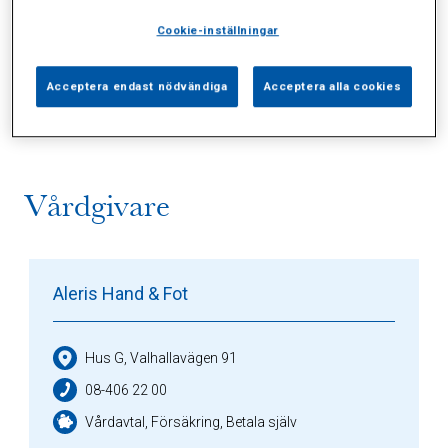
Cookie-inställningar
Alla (2)
Vårdgivare (1)
Specialister (0)
Acceptera endast nödvändiga
Acceptera alla cookies
Sidor (0)
Press (0)
Sophianytt (0)
Vårdgivare
Aleris Hand & Fot
Hus G, Valhallavägen 91
08-406 22 00
Vårdavtal, Försäkring, Betala själv