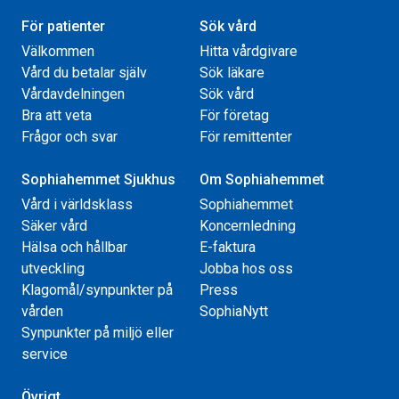
För patienter
Sök vård
Välkommen
Hitta vårdgivare
Vård du betalar själv
Sök läkare
Vårdavdelningen
Sök vård
Bra att veta
För företag
Frågor och svar
För remittenter
Sophiahemmet Sjukhus
Om Sophiahemmet
Vård i världsklass
Sophiahemmet
Säker vård
Koncernledning
Hälsa och hållbar
E-faktura
utveckling
Jobba hos oss
Klagomål/synpunkter på
Press
vården
SophiaNytt
Synpunkter på miljö eller
service
Övrigt