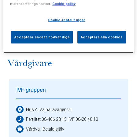
marknadsföringsinsatser.
Cookie-policy
Alla (3)
Vårdgivare (1)
Specialister (0)
Cookie-inställningar
Sidor (0)
Press (0)
Sophianytt (2)
Acceptera endast nödvändiga
Acceptera alla cookies
Vårdgivare
IVF-gruppen
Hus A, Valhallavägen 91
Fertilitet 08-406 28 15, IVF 08-20 48 10
Vårdval, Betala själv