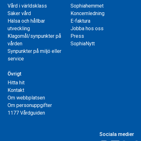
Vård i världsklass
Sophiahemmet
Säker vård
Koncernledning
Hälsa och hållbar
E-faktura
utveckling
Jobba hos oss
Klagomål/synpunkter på
Press
vården
SophiaNytt
Synpunkter på miljö eller
service
Övrigt
Hitta hit
Kontakt
Om webbplatsen
Om personuppgifter
1177 Vårdguiden
Sociala medier