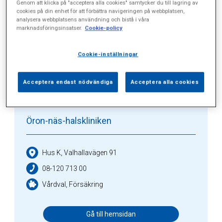
Alla (91)
Vårdgivare (3)
Specialister (13)
Genom att klicka på "acceptera alla cookies" samtycker du till lagring av
cookies på din enhet för att förbättra navigeringen på webbplatsen,
analysera webbplatsens användning och bistå i våra
Sidor (0)
Press (10)
Sophianytt (26)
marknadsföringsinsatser.
Cookie-policy
Cookie-inställningar
Vårdgivare
Acceptera endast nödvändiga
Acceptera alla cookies
Öron-näs-halskliniken
Hus K, Valhallavägen 91
08-120 713 00
Vårdval, Försäkring
Gå till hemsidan