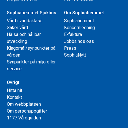
Sophiahemmet Sjukhus
Om Sophiahemmet
Vård i världsklass
Sophiahemmet
Säker vård
Koncernledning
Hälsa och hållbar
E-faktura
utveckling
Jobba hos oss
Klagomål/synpunkter på
Press
vården
SophiaNytt
Synpunkter på miljö eller
service
Övrigt
Hitta hit
Kontakt
Om webbplatsen
Om personuppgifter
1177 Vårdguiden