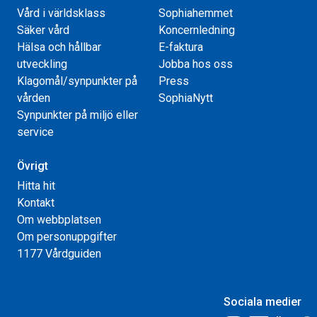
Vård i världsklass
Sophiahemmet
Säker vård
Koncernledning
Hälsa och hållbar
E-faktura
utveckling
Jobba hos oss
Klagomål/synpunkter på
Press
vården
SophiaNytt
Synpunkter på miljö eller
service
Övrigt
Hitta hit
Kontakt
Om webbplatsen
Om personuppgifter
1177 Vårdguiden
Sociala medier