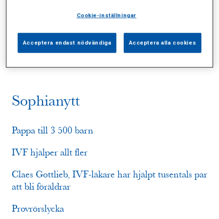
Cookie-inställningar
Alla (8)
Vårdgivare (1)
Specialister (0)
Acceptera endast nödvändiga
Acceptera alla cookies
Sidor (0)
Press (0)
Sophianytt (6)
Sophianytt
Pappa till 3 500 barn
IVF hjälper allt fler
Claes Gottlieb, IVF-läkare har hjälpt tusentals par
att bli föräldrar
Provrörslycka