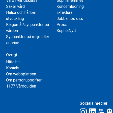
Vård i världsklass
Sophiahemmet
Säker vård
Koncernledning
Hälsa och hållbar
E-faktura
utveckling
Jobba hos oss
Klagomål/synpunkter på
Press
vården
SophiaNytt
Synpunkter på miljö eller
service
Övrigt
Hitta hit
Kontakt
Om webbplatsen
Om personuppgifter
1177 Vårdguiden
Sociala medier