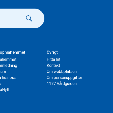
ophiahemmet
Övrigt
iahemmet
Hitta hit
rnledning
Kontakt
tura
Om webbplatsen
a hos oss
Om personuppgifter
s
1177 Vårdguiden
aNytt