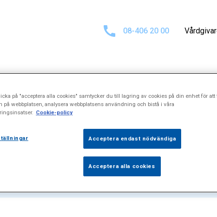
08-406 20 00
Vårdgiva
icka på "acceptera alla cookies" samtycker du till lagring av cookies på din enhet för att 
för
"Psykosomatis
n på webbplatsen, analysera webbplatsens användning och bistå i våra
ingsinsatser.
Cookie-policy
tällningar
Acceptera endast nödvändiga
Acceptera alla cookies