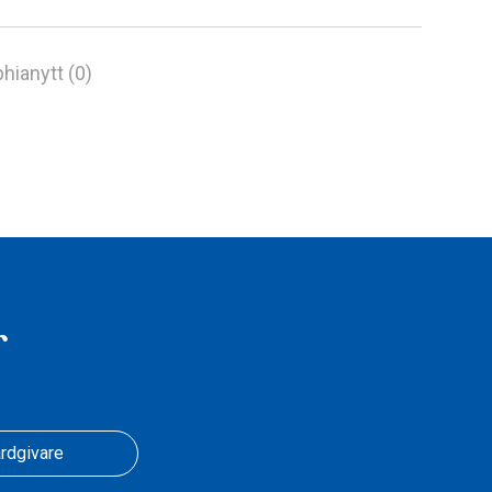
hianytt (0)
r
rdgivare