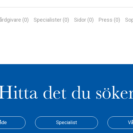
årdgivare (0)
Specialister (0)
Sidor (0)
Press (0)
Sop
Hitta det du söke
åde
Specialist
Vå