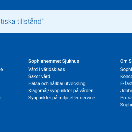
Sophiahemmet Sjukhus
Om S
re
Vård i världsklass
Soph
Säker vård
Konce
Hälsa och hållbar utveckling
E-fak
Klagomål/synpunkter på vården
Jobb
r
Synpunkter på miljö eller service
Pres
Sophi