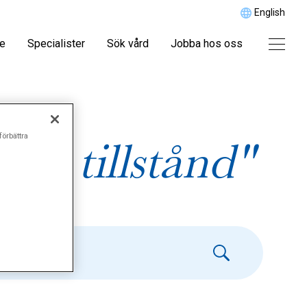
English
re
Specialister
Sök vård
Jobba hos oss
förbättra
ka tillstånd"